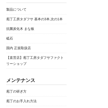
製品について
庖丁工房タダフサ 基本の3本,次の1本
抗菌炭化木 まな板
砥石
国内 正規取扱店
【直営店】庖丁工房タダフサファクト
リーショップ
メンテナンス
庖丁の研ぎ方
庖丁のお手入れ方法