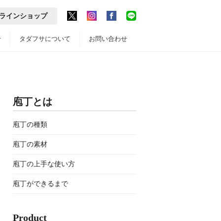
ラインショップ
せ
タダフサについて
お問い合わせ
庖丁とは
庖丁の種類
庖丁の素材
庖丁の上手な使い方
庖丁ができるまで
Product