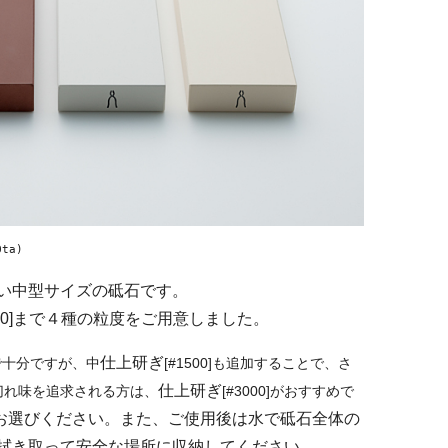
ta)
い中型サイズの砥石です。
3000]まで４種の粒度をご用意しました。
仕上研ぎ
で十分ですが、中
[#1500]も追加することで、さ
仕上研ぎ
切れ味を追求される方は、
[#3000]がおすすめで
お選びください。また、ご使用後は水で砥石全体の
拭き取って安全な場所に収納してください。