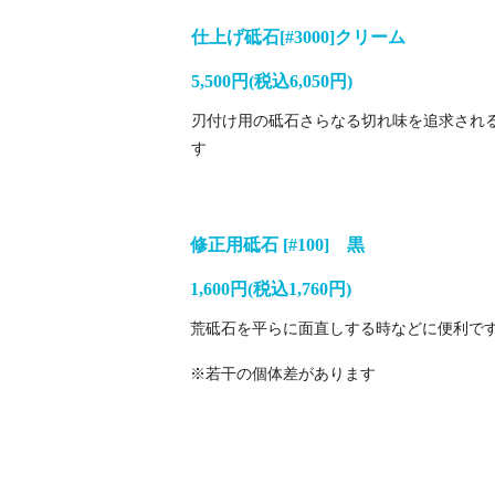
仕上げ砥石[#3000]クリーム
5,500円(税込6,050円)
刃付け用の砥石さらなる切れ味を追求され
す
修正
用砥石 [#100] 黒
1,600円(税込1,760円)
荒砥石を平らに面直しする時などに便利です。
※若干の個体差があります