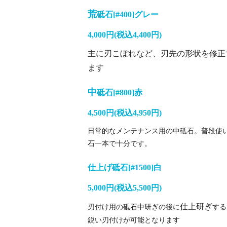
荒
砥石[#400]グレー
4,000円(税込4,400円)
主に刃こぼれなど、刃先の形状を修正
ます
中
砥石[#800]赤
4,500円(税込4,950円)
日常的なメンテナンス用の中砥石。普段使
石一本で十分です。
仕上げ
砥石[#1500]白
5,000円(税込5,500円)
仕上研ぎ
刃付け用の砥石中研ぎの後に
する
鋭い刃付けが可能となります