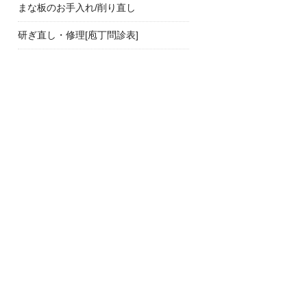
まな板のお手入れ/削り直し
研ぎ直し・修理[庖丁問診表]