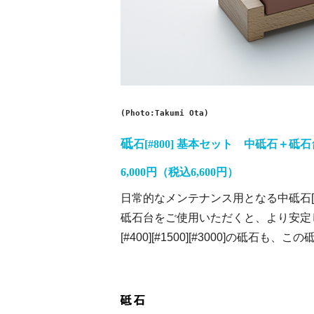
(Photo:Takumi Ota)
砥
石[#800] 基本セット 中砥石＋砥
6,000円（税込6,600円）
日常的なメンテナンス用となる中砥石[#
砥石台をご使用いただくと、より安定
[#400][#1500][#3000