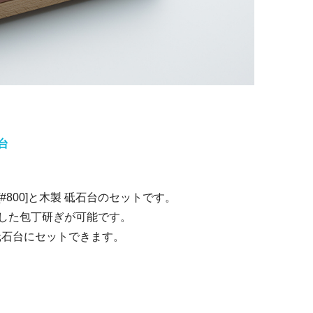
石台
800]と木製 砥石台のセットです。
した包丁研ぎが可能です。
]の砥石も、この砥石台にセットできます。