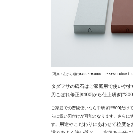
(写真：左から順に#400〜#3000　Photo:Takumi O
タダフサの砥石はご家庭用で使いやす
刃こぼれ修正[#400]から仕上研ぎ[#
ご家庭での普段使いなら中研ぎ[#800]だけ
らに鋭い刃付けが可能となります。さらに
用途やこだわり
にあわせて粒度を
す。
汚れをよく洗い落とし、水気を十分に