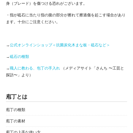
身（ブレード）を傷つける恐れがございます。
・指が砥石に当たり指の腹の部分が擦れて擦過傷を起こす場合があり
ます。十分にご注意ください。
→
公式オンラインショップ＜抗菌炭化木まな板・砥石など＞
→
砥石の種類
→
職人に教わる、包丁の手入れ
（メディアサイト「さんち 〜工芸と
探訪〜」より）
庖丁とは
庖丁の種類
庖丁の素材
庖丁の上手な使い方