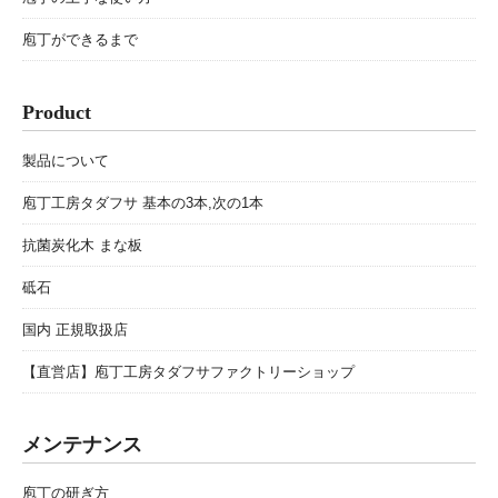
庖丁ができるまで
Product
製品について
庖丁工房タダフサ 基本の3本,次の1本
抗菌炭化木 まな板
砥石
国内 正規取扱店
【直営店】庖丁工房タダフサファクトリーショップ
メンテナンス
庖丁の研ぎ方