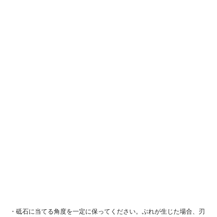
研ぎ終わった庖丁は、水洗いし汚れを落とし、乾いた布でしっかり水
分を拭き取ってください。お湯で拭き取ると乾きやすくなります。
・庖丁の角度を立てて研ぐと刃先が鈍角になり、後々のメンテナンス
が大変です。正しい研ぎ方をする習慣をつけましょう。
・庖丁を研ぐ際、無理に力を入れないでください。無理に力を入れる
と手元がぶれ、怪我をする場合があります。
・砥石に当てる角度を一定に保ってください。ぶれが生じた場合、刃