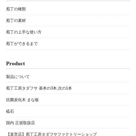
庖丁の種類
庖丁の素材
庖丁の上手な使い方
庖丁ができるまで
Product
製品について
庖丁工房タダフサ 基本の3本,次の1本
抗菌炭化木 まな板
砥石
国内 正規取扱店
【直営店】庖丁工房タダフサファクトリーショップ