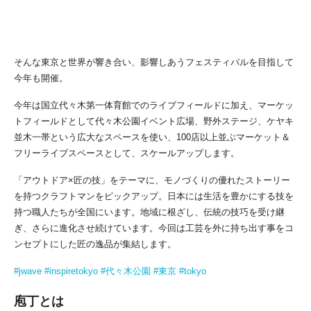
そして「FOOD」や「ART」、「FASHION」、「ETHICAL」など、
東京のど真ん中から発信する様々なCULTUREを日本全国、そして世
界にも運んでいく＝INSPIREしていく。
そんな東京と世界が響き合い、影響しあうフェスティバルを目指して
今年も開催。
今年は国立代々木第一体育館でのライブフィールドに加え、マーケッ
トフィールドとして代々木公園イベント広場、野外ステージ、ケヤキ
並木一帯という広大なスペースを使い、100店以上並ぶマーケット＆
フリーライブスペースとして、スケールアップします。
「アウトドア×匠の技」をテーマに、モノづくりの優れたストーリー
を持つクラフトマンをピックアップ。日本には生活を豊かにする技を
持つ職人たちが全国にいます。地域に根ざし、伝統の技巧を受け継
ぎ、さらに進化させ続けています。今回は工芸を外に持ち出す事をコ
ンセプトにした匠の逸品が集結します。
#jwave
#inspiretokyo
#代々木公園
#東京
#tokyo
庖丁とは