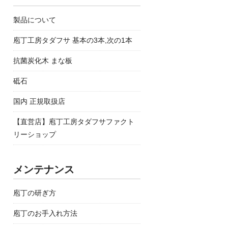
製品について
庖丁工房タダフサ 基本の3本,次の1本
抗菌炭化木 まな板
砥石
国内 正規取扱店
【直営店】庖丁工房タダフサファクト
リーショップ
メンテナンス
庖丁の研ぎ方
庖丁のお手入れ方法