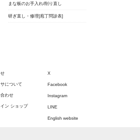
まな板のお手入れ/削り直し
研ぎ直し・修理[庖丁問診表]
らせ
X
フサについて
Facebook
い合わせ
Instagram
イン ショップ
LINE
English website