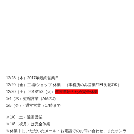
・2018年の初売りは、1/4（木）を予定しています。（1/4はAMのみ
営業予定
[年末年始のスケジュール]
12/22（木）通常営業
12/23（祝土）-24（日）
全部門とも完全休業
12/25（月）通常営業
12/26（火）通常営業
12/27（水）通常営業
12/28（木）2017年最終営業日
12/29（金）工場/ショップ 休業 （事務所のみ営業/TEL対応OK）
12/30（土）-2018/1/3（火）
年末年始のため完全休業
1/4（木）短縮営業（AMのみ
1/5（金）- 通常営業（17時まで
※1/6（土）通常営業
※1/8（祝月）は完全休業
※休業中にいただいたメール・お電話でのお問い合わせ、またオンラ