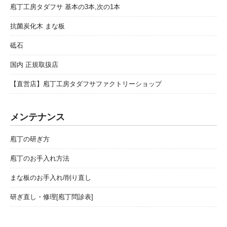
庖丁工房タダフサ 基本の3本,次の1本
抗菌炭化木 まな板
砥石
国内 正規取扱店
【直営店】庖丁工房タダフサファクトリーショップ
メンテナンス
庖丁の研ぎ方
庖丁のお手入れ方法
まな板のお手入れ/削り直し
研ぎ直し・修理[庖丁問診表]