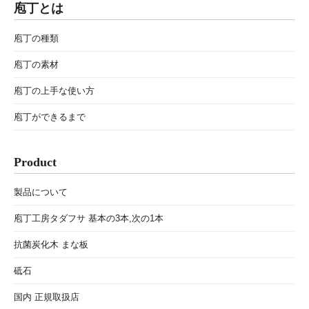
庖丁とは
庖丁の種類
庖丁の素材
庖丁の上手な使い方
庖丁ができるまで
Product
製品について
庖丁工房タダフサ 基本の3本,次の1本
抗菌炭化木 まな板
砥石
国内 正規取扱店