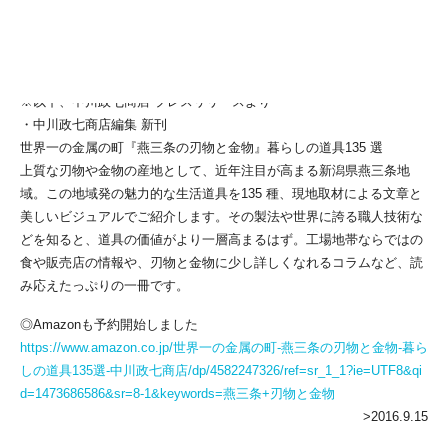
・仕様：A5 判並製／ 128 ページ／オールカラー
・発行：平凡社
・編集：中川政七商店
※以下、中川政七商店 プレスリリースより
・中川政七商店編集 新刊
世界一の金属の町『燕三条の刃物と金物』暮らしの道具135 選
上質な刃物や金物の産地として、近年注目が高まる新潟県燕三条地
域。この地域発の魅力的な生活道具を135 種、現地取材による文章と
美しいビジュアルでご紹介します。その製法や世界に誇る職人技術な
どを知ると、道具の価値がより一層高まるはず。工場地帯ならではの
食や販売店の情報や、刃物と金物に少し詳しくなれるコラムなど、読
み応えたっぷりの一冊です。
◎Amazonも予約開始しました
https://www.amazon.co.jp/世界一の金属の町-燕三条の刃物と金物-暮ら
しの道具135選-中川政七商店/dp/4582247326/ref=sr_1_1?ie=UTF8&qi
d=1473686586&sr=8-1&keywords=燕三条+刃物と金物
>2016.9.15