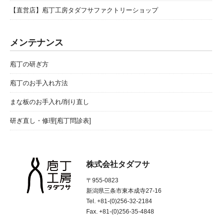
【直営店】庖丁工房タダフサファクトリーショップ
メンテナンス
庖丁の研ぎ方
庖丁のお手入れ方法
まな板のお手入れ/削り直し
研ぎ直し・修理[庖丁問診表]
株式会社タダフサ
〒955-0823
新潟県三条市東本成寺27-16
Tel. +81-(0)256-32-2184
Fax. +81-(0)256-35-4848