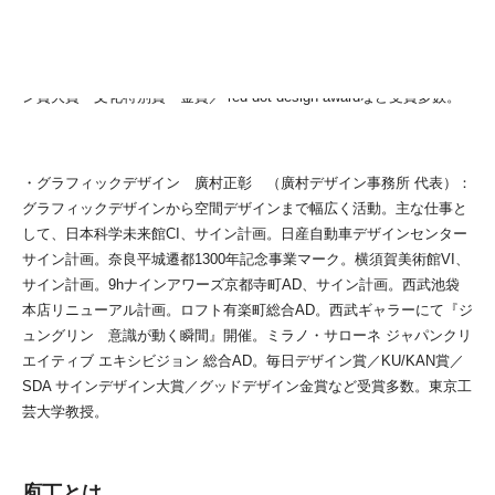
品「 体にフィットするソファ」、カプセルホテル「9h (ナインアワー
ズ)」、JREWB「次世代自販機」 毎日デザイン賞／グッドデザイン
賞金賞／JCDデザインアワード大賞／IFデザイン金賞／アジアデザイ
ン賞大賞・文化特別賞・金賞／ red dot design awardなど受賞多数。
・グラフィックデザイン 廣村正彰 （廣村デザイン事務所 代表）：
グラフィックデザインから空間デザインまで幅広く活動。主な仕事と
して、日本科学未来館CI、サイン計画。日産自動車デザインセンター
サイン計画。奈良平城遷都1300年記念事業マーク。横須賀美術館VI、
サイン計画。9hナインアワーズ京都寺町AD、サイン計画。西武池袋
本店リニューアル計画。ロフト有楽町総合AD。西武ギャラーにて『ジ
ュングリン 意識が動く瞬間』開催。ミラノ・サローネ ジャパンクリ
エイティブ エキシビジョン 総合AD。毎日デザイン賞／KU/KAN賞／
SDA サインデザイン大賞／グッドデザイン金賞など受賞多数。東京工
芸大学教授。
庖丁とは