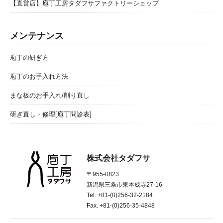
【直営店】庖丁工房タダフサファクトリーショップ
メンテナンス
庖丁の研ぎ方
庖丁のお手入れ方法
まな板のお手入れ/削り直し
研ぎ直し・修理[庖丁問診表]
株式会社タダフサ
〒955-0823
新潟県三条市東本成寺27-16
Tel. +81-(0)256-32-2184
Fax. +81-(0)256-35-4848