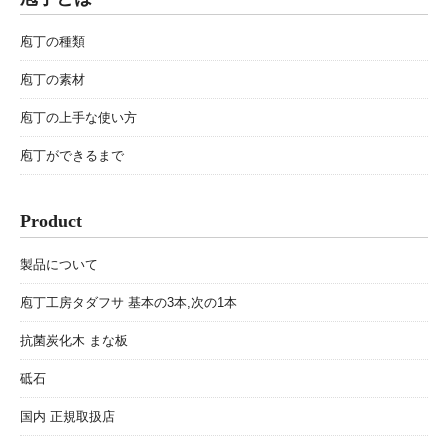
庖丁の種類
庖丁の素材
庖丁の上手な使い方
庖丁ができるまで
Product
製品について
庖丁工房タダフサ 基本の3本,次の1本
抗菌炭化木 まな板
砥石
国内 正規取扱店